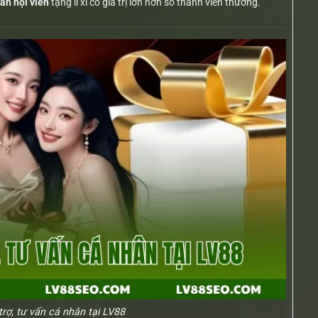
 ân hội viên
tặng lì xì có giá trị lớn hơn so thành viên thường.
rợ, tư vấn cá nhân tại LV88