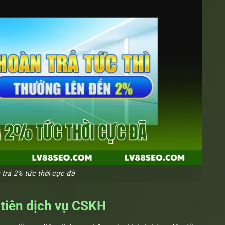
 trả 2% tức thời cực đã
 tiên dịch vụ CSKH