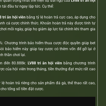
ính quan trọng nhất thể hiện sự đãi ngộ của
LV88 tri ân hội
 tái đầu tư ngay lập tức. Cụ thể:
 tri ân hội viên
bằng tỷ lệ hoàn trả cực cao, áp dụng cho
ảnh cá cược chính thức. Khoản hoàn trả này được tính tự
chơi mỗi ngày, giúp họ giảm áp lực tài chính khi tham gia
%: Chương trình bảo hiểm thua cược độc quyền giúp bet
 Gói bảo hiểm này giúp tay cược có thêm vốn để gỡ lại ở
h thần chơi lại.
ên đến 80.888k:
LV88 tri ân hội viên
bằng chương trình
c của hội viên trong tháng, tiền thưởng đạt mức rất cao
 lệ hoàn trả riêng cho sản phẩm đá gà, thể thao rất cao,
cho tổng số tiền đặt cược.