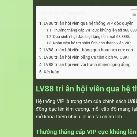
Table of Contents
LV88 tri ân hội viên qua hệ thống VIP độc quyền
Thưởng thăng cấp VIP cực khủng lên tới 388.88
Quà sinh nhật đặc biệt tặng tiền mặt 68.888k
Nhân viên hỗ trợ nhiệt tình cho thành viên VIP
LV88 tri ân hội viên thông qua hoàn trả cực cao
LV88 tri ân hội viên bằng ưu tiên dịch vụ CSKH
LV88 tri ân hội viên với trách nhiệm cộng đồng
Kết luận
LV88 tri ân hội viên qua hệ
Hệ thống VIP là trọng tâm của chính sách
LV88
đồng bạc lên kim cương, mỗi cấp độ mang lại ư
mở khóa thêm nhiều lợi ích tài chính lớn.
Thưởng thăng cấp VIP cực khủng lên