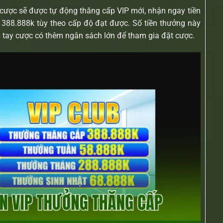
 cược sẽ được tự động thăng cấp VIP mới, nhận ngay tiền
 388.888k tùy theo cấp độ đạt được. Số tiền thưởng này
p tay cược có thêm ngân sách lớn để tham gia đặt cược.