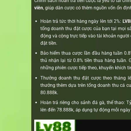
Chính sách hoàn trả tiền cược là yếu tố tài ch
viên
, giúp dân cược có thêm nguồn vốn ổn định
Hoàn trả tức thời hàng ngày lên tới 2%:
LV88
tổng doanh thu đặt cược của bạn tại mọi s
động và cộng trực tiếp vào tài khoản người 
đặt tiền.
Bảo hiểm thua cược lần đầu hàng tuần 0.8
thủ nhận lại từ 0.8% tiền thua hàng tuần.
những phiên cược tiếp theo, khuyến khích tin
Thưởng doanh thu đặt cược theo tháng l
thưởng thêm dựa trên tổng doanh thu cá cượ
80.888k.
Hoàn trả riêng cho sảnh đá gà, thể thao: Tỷ
lên đến 78.888k, áp dụng tự động mỗi ngày 