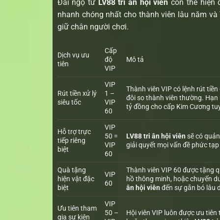
Đãi ngộ từ
LV88 tri ân hội viên
còn thể hiện 
nhanh chóng nhất cho thành viên lâu năm và V
giữ chân người chơi.
Cấp
Dịch vụ ưu
độ
Mô tả
tiên
VIP
VIP
Thành viên VIP có lệnh rút tiền
Rút tiền xử lý
1 –
đôi so thành viên thường. Hạn
siêu tốc
VIP
tỷ đồng cho cấp Kim Cương tuy
60
VIP
Hỗ trợ trực
50 =
LV88 tri ân hội viên
sẽ có quản 
tiếp riêng
VIP
giải quyết mọi vấn đề phức tạp
biệt
60
Quà tặng
Thành viên VIP 60 được tặng quà
VIP
hiện vật đặc
hồ thông minh, hoặc chuyến du 
60
biệt
ân hội viên
đến sự gắn bó lâu d
VIP
Ưu tiên tham
50 –
Hội viên VIP luôn được ưu tiên 
gia sự kiện